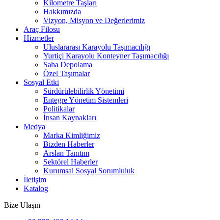
Kilometre Taşları
Hakkımızda
Vizyon, Misyon ve Değerlerimiz
Araç Filosu
Hizmetler
Uluslararası Karayolu Taşımacılığı
Yurtiçi Karayolu Konteyner Taşımacılığı
Saha Depolama
Özel Taşımalar
Sosyal Etki
Sürdürülebilirlik Yönetimi
Entegre Yönetim Sistemleri
Politikalar
İnsan Kaynakları
Medya
Marka Kimliğimiz
Bizden Haberler
Arslan Tanıtım
Sektörel Haberler
Kurumsal Sosyal Sorumluluk
İletişim
Katalog
Bize Ulaşın