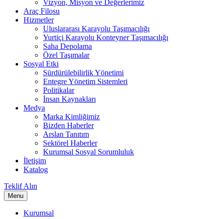
Vizyon, Misyon ve Değerlerimiz
Araç Filosu
Hizmetler
Uluslararası Karayolu Taşımacılığı
Yurtiçi Karayolu Konteyner Taşımacılığı
Saha Depolama
Özel Taşımalar
Sosyal Etki
Sürdürülebilirlik Yönetimi
Entegre Yönetim Sistemleri
Politikalar
İnsan Kaynakları
Medya
Marka Kimliğimiz
Bizden Haberler
Arslan Tanıtım
Sektörel Haberler
Kurumsal Sosyal Sorumluluk
İletişim
Katalog
Teklif Alın
Menu
Kurumsal