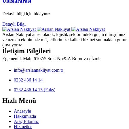
Uluslararası
Detaylı bilgi için tıklayınız
Detaylı Bilgi
Arslan Nakliyat ailesi olarak, lojistik sektöründeki güçlü duruşumuz
ve uzman ekibimizle müşterilerimize kaliteli hizmet sunmaktan gurur
duyuyoruz.
İletişim Bilgileri
Egemenlik Mah. 6107/5 Sok. No:9-A Bornova / İzmir
info@arslannakliyat.com.tr
0232 436 14 14
0232 436 14 15 (Faks)
Hızlı Menü
Anasayfa
Hakkımızda
Araç Filomuz
Hizmetler