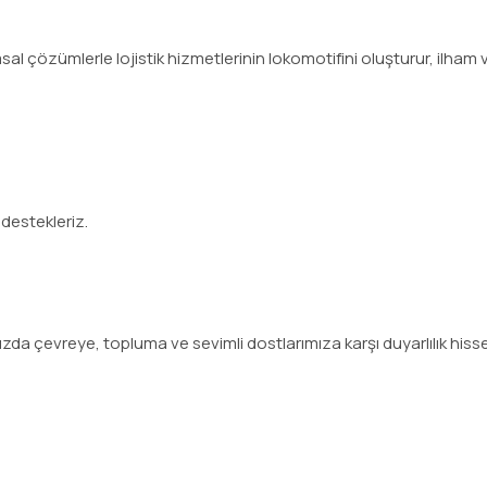
l çözümlerle lojistik hizmetlerinin lokomotifini oluşturur, ilham ve
 destekleriz.
ızda çevreye, topluma ve sevimli dostlarımıza karşı duyarlılık hiss