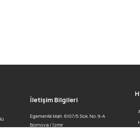
H
İletişim Bilgileri
Egemenlik Mah. 6107/5 Sok. No:9-A
lü
Bornova / İzmir