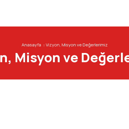
Anasayfa
Vizyon, Misyon ve Değerlerimiz
n, Misyon ve Değerl