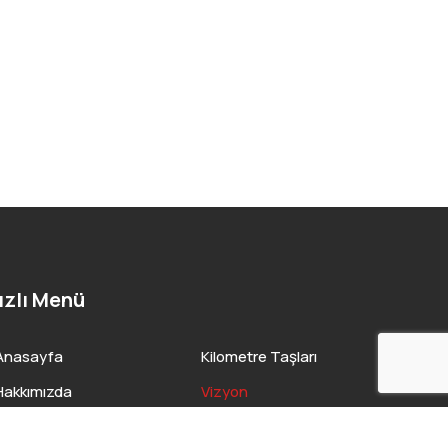
ızlı Menü
Anasayfa
Kilometre Taşları
Hakkımızda
Vizyon
Araç Filomuz
Misyon