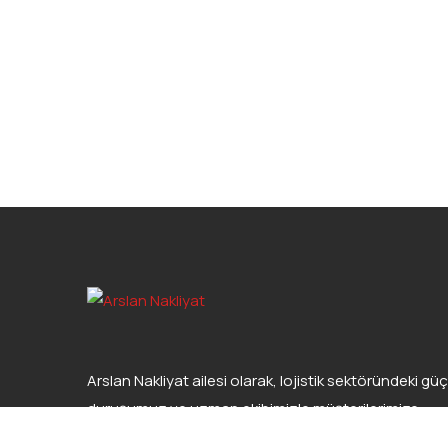
Arslan Nakliyat ailesi olarak, lojistik sektöründeki güç
duruşumuz ve uzman ekibimizle müşterilerimize
kaliteli hizmet sunmaktan gurur duyuyoruz.