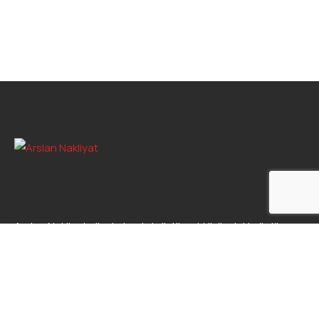
Arslan Nakliyat ailesi olarak, lojistik sektöründeki güçlü
duruşumuz ve uzman ekibimizle müşterilerimize kaliteli
hizmet sunmaktan gurur duyuyoruz.