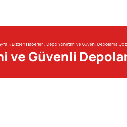
ayfa
Bizden Haberler
Depo Yönetimi ve Güvenli Depolama Çöz
i ve Güvenli Depol