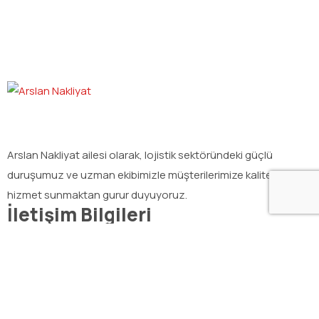
Arslan Nakliyat ailesi olarak, lojistik sektöründeki güçlü
duruşumuz ve uzman ekibimizle müşterilerimize kaliteli
hizmet sunmaktan gurur duyuyoruz.
İletişim Bilgileri
Egemenlik Mah. 6107/5 Sok. No:9-A Bornova / İzmir
info@arslannakliyat.com.tr
0232 436 14 14
0232 436 14 15 (Faks)