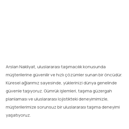
İnsan Kaynakları
Arslan Tanıtım
Sektörel Haberler
Kurumsal Sosyal Sorumluluk
Arslan Nakliyat, uluslararası taşımacılık konusunda
müşterilerine güvenilir ve hızlı çözümler sunan bir öncüdür.
Küresel ağlarımız sayesinde, yüklerinizi dünya genelinde
güvenle taşıyoruz. Gümrük işlemleri, taşıma güzergah
planlaması ve uluslararası lojistikteki deneyimimizle,
müşterilerimize sorunsuz bir uluslararası taşıma deneyimi
yaşatıyoruz.