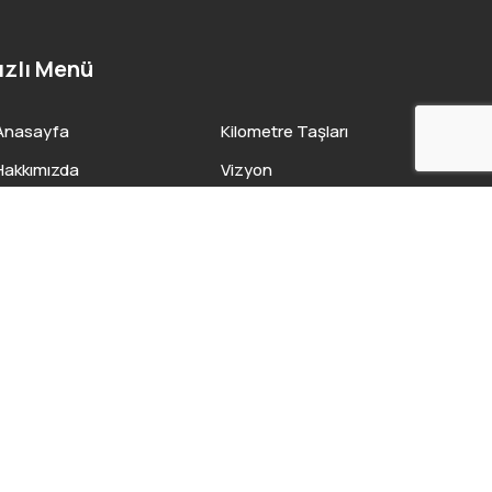
ızlı Menü
Anasayfa
Kilometre Taşları
Hakkımızda
Vizyon
Araç Filomuz
Misyon
Hizmetler
Değerlerimiz
Entegre Yönetim Sistemleri
Sürdürülebilirlik
Yönetimi
İnsan Kaynakları