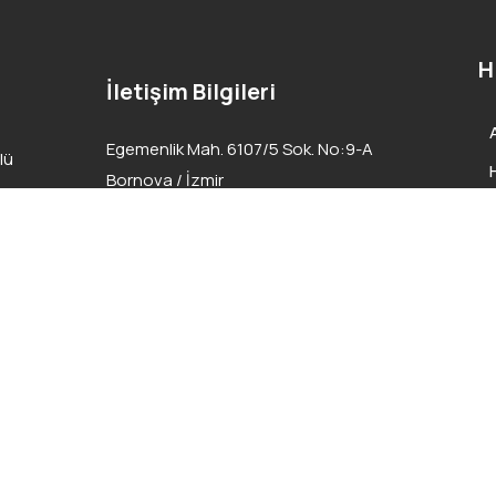
H
İletişim Bilgileri
Egemenlik Mah. 6107/5 Sok. No:9-A
lü
Bornova / İzmir
info@arslannakliyat.com.tr
0232 436 14 14
0232 436 14 15 (Faks)
ved.