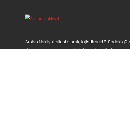
Arslan Nakliyat ailesi olarak, lojistik sektöründeki güç
duruşumuz ve uzman ekibimizle müşterilerimize
kaliteli hizmet sunmaktan gurur duyuyoruz.
Copyright 2023 Arslan Nakliyat A.Ş. | All Rights Reser